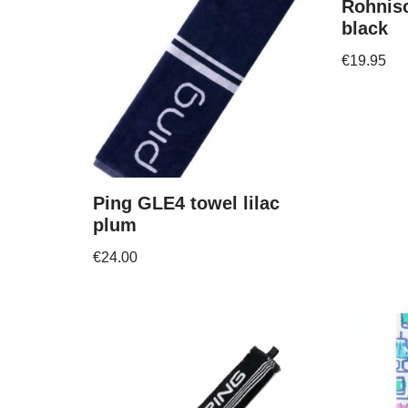
Rohnisc
black
€
19.95
Ping GLE4 towel lilac
plum
€
24.00