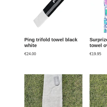
Ping trifold towel black
Surpriz
white
towel o
€
24.00
€
19.95