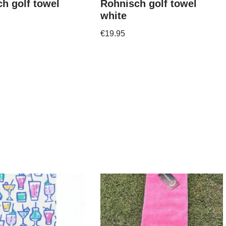
h golf towel
Rohnisch golf towel
white
€
19.95