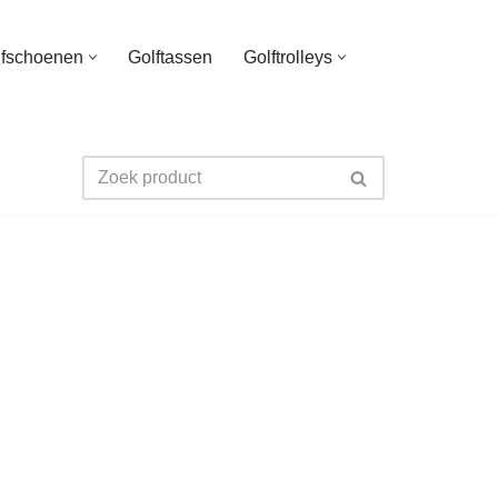
lfschoenen
Golftassen
Golftrolleys