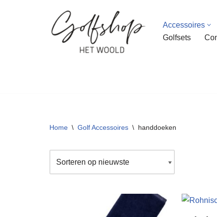
Accessoires
Ga
Golfsets
Con
naar
de
inhoud
Home
\
Golf Accessoires
\
handdoeken