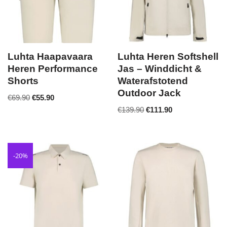
Luhta Haapavaara
Luhta Heren Softshell
Heren Performance
Jas – Winddicht &
Shorts
Waterafstotend
Outdoor Jack
€
69.90
€
55.90
€
139.90
€
111.90
-20%