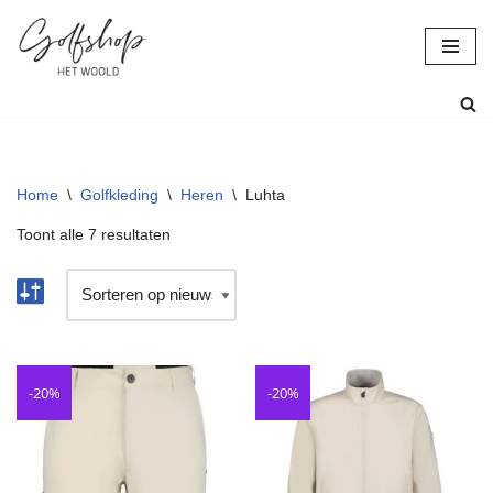
Ga
naar
de
inhoud
Home
\
Golfkleding
\
Heren
\
Luhta
Toont alle 7 resultaten
-20%
-20%