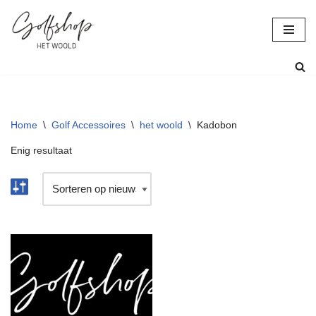
Ga
naar
de
inhoud
Home
\
Golf Accessoires
\
het woold
\
Kadobon
Enig resultaat