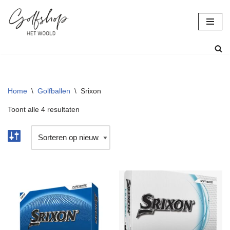
Ga
naar
de
inhoud
Home
\
Golfballen
\
Srixon
Toont alle 4 resultaten