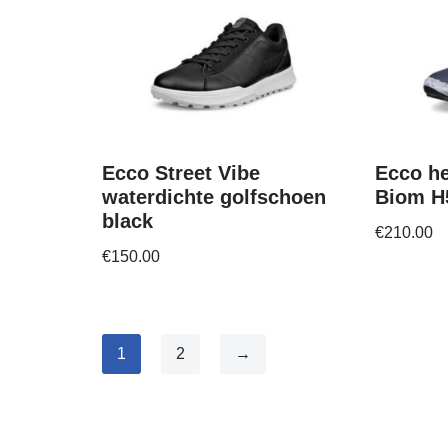
Ecco Street Vibe
Ecco he
waterdichte golfschoen
Biom H
black
€
210.00
€
150.00
1
2
→