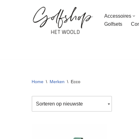
Accessoires
Ga
Golfsets
Con
naar
de
inhoud
Home
\
Merken
\
Ecco