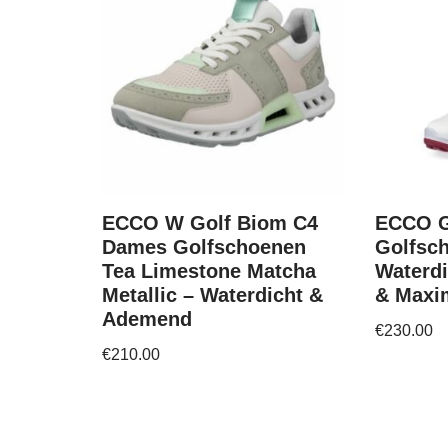
ECCO W Golf Biom C4
ECCO G
Dames Golfschoenen
Golfsc
Tea Limestone Matcha
Waterdi
Metallic – Waterdicht &
& Maxim
Ademend
€
230.00
€
210.00