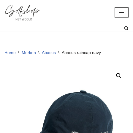
Ga
naar
de
inhoud
Home
\
Merken
\
Abacus
\
Abacus raincap navy