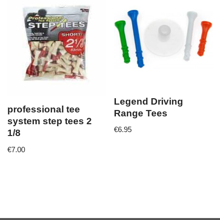
Legend Driving
professional tee
Range Tees
system step tees 2
€
6.95
1/8
€
7.00