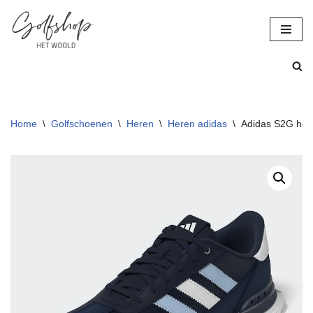
Ga
naar
de
inhoud
Home
\
Golfschoenen
\
Heren
\
Heren adidas
\
Adidas S2G her