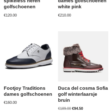
spikeless heren
dames golfschoenen
golfschoenen
white pink
€
120.00
€
210.00
Footjoy Traditions
Duca del cosma Sofia
dames golfschoenen
golf winterlaarsje
bruin
€
160.00
€
189.00
€
94.50