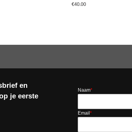
€
40.00
brief en
Naam
*
op je eerste
Email
*