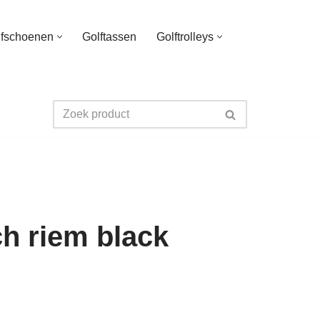
lfschoenen
Golftassen
Golftrolleys
ch riem black