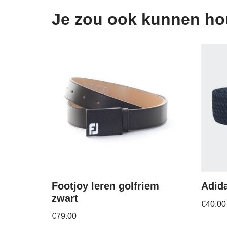
Je zou ook kunnen h
Footjoy leren golfriem
Adida
zwart
€
40.00
€
79.00