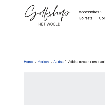
Accessoires
Ga
Golfsets
Con
naar
de
inhoud
Home
\
Merken
\
Adidas
\
Adidas stretch riem blac