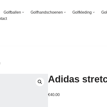
Golfballen
Golfhandschoenen
Golfkleding
Go
tact
k
Adidas stret
€
40.00