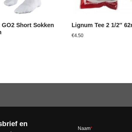
e GO2 Short Sokken
Lignum Tee 2 1/2″ 6
n
€
4.50
brief en
Naam
*