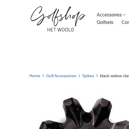
Accessoires
Ga
Golfsets
Con
naar
de
inhoud
Home
\
Golf Accessoires
\
Spikes
\
black widow clas