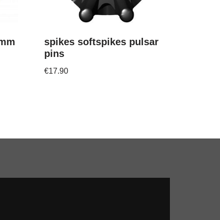
2mm
spikes softspikes pulsar
pins
€
17.90