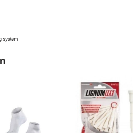
ng system
en