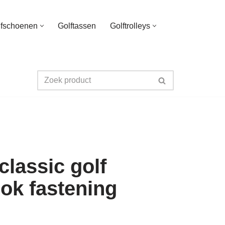
lfschoenen
Golftassen
Golftrolleys
classic golf
-lok fastening