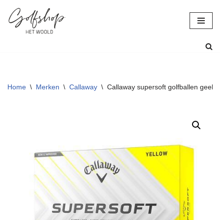
Ga
naar
de
inhoud
Home
\
Merken
\
Callaway
\
Callaway supersoft golfballen geel