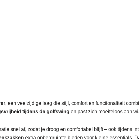
yer
, een veelzijdige laag die stijl, comfort en functionaliteit c
vrijheid tijdens de golfswing
en past zich moeiteloos aan 
ratie snel af, zodat je droog en comfortabel blijft – ook tijdens 
eekzakken
extra opbergruimte bieden voor kleine essentials. D