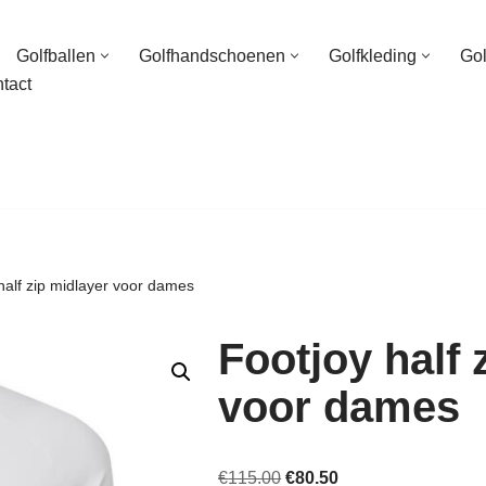
Golfballen
Golfhandschoenen
Golfkleding
Go
tact
half zip midlayer voor dames
Footjoy half 
voor dames
€
115.00
€
80.50