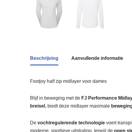
Beschrijving
Aanvullende informatie
Footjoy half zip midlayer voor dames
Blijf in beweging met de
FJ Performance Midla
breisel
, biedt deze midlayer maximale
bewegings
De
vochtregulerende technologie
voert transpi
moderne, sportieve uitstraling, terwijl de
open st