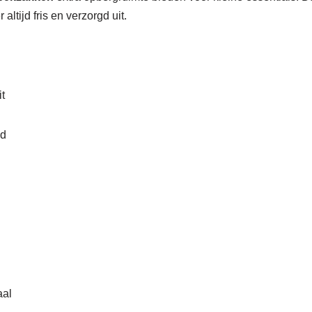
altijd fris en verzorgd uit.
it
id
aal