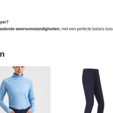
ayer?
wisselende weersomstandigheden
, met een perfecte balans tus
en