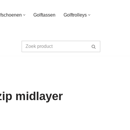
lfschoenen
Golftassen
Golftrolleys
zip midlayer