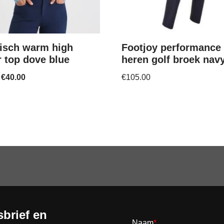
isch warm high
Footjoy performance
r top dove blue
heren golf broek nav
€
40.00
€
105.00
brief en
Naam
*