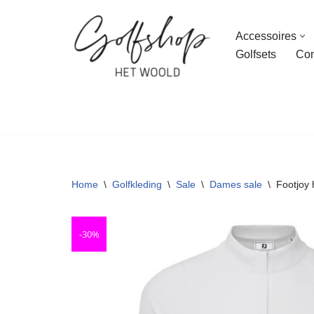
Accessoires
Ga
Golfsets
Con
naar
de
inhoud
Home
\
Golfkleding
\
Sale
\
Dames sale
\
Footjoy 
-30%