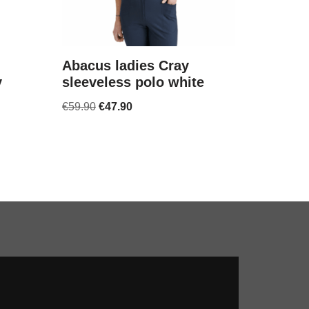
Abacus ladies Cray
y
sleeveless polo white
€
59.90
€
47.90