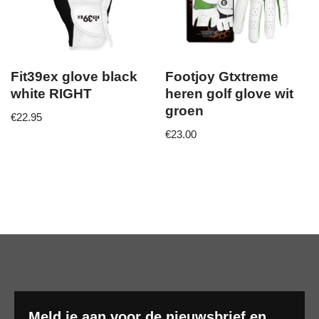
Fit39ex glove black
Footjoy Gtxtreme
white RIGHT
heren golf glove wit
groen
€
22.95
€
23.00
Meld je aan voor de nieuwsbrief en