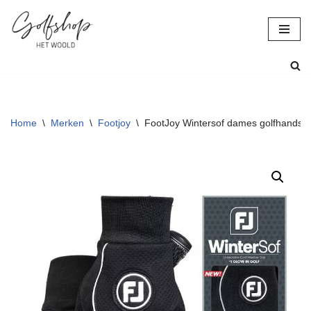
Ga
naar
de
inhoud
Home
\
Merken
\
Footjoy
\
FootJoy Wintersof dames golfhandsc