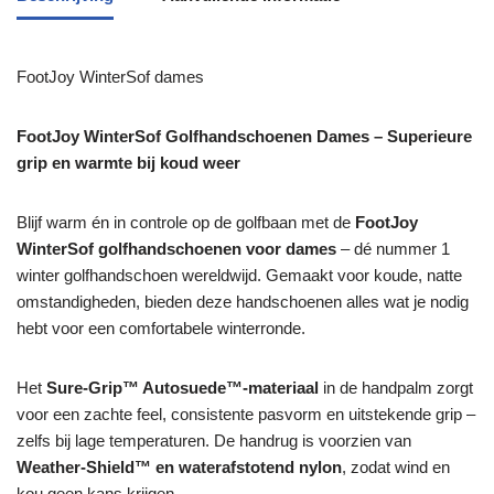
FootJoy WinterSof dames
FootJoy WinterSof Golfhandschoenen Dames – Superieure
grip en warmte bij koud weer
Blijf warm én in controle op de golfbaan met de
FootJoy
WinterSof golfhandschoenen voor dames
– dé nummer 1
winter golfhandschoen wereldwijd. Gemaakt voor koude, natte
omstandigheden, bieden deze handschoenen alles wat je nodig
hebt voor een comfortabele winterronde.
Het
Sure-Grip™ Autosuede™-materiaal
in de handpalm zorgt
voor een zachte feel, consistente pasvorm en uitstekende grip –
zelfs bij lage temperaturen. De handrug is voorzien van
Weather-Shield™ en waterafstotend nylon
, zodat wind en
kou geen kans krijgen.