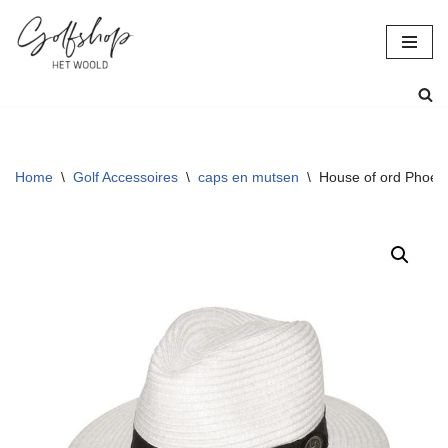
Ga
naar
de
inhoud
Home
\
Golf Accessoires
\
caps en mutsen
\
House of ord Phoeni