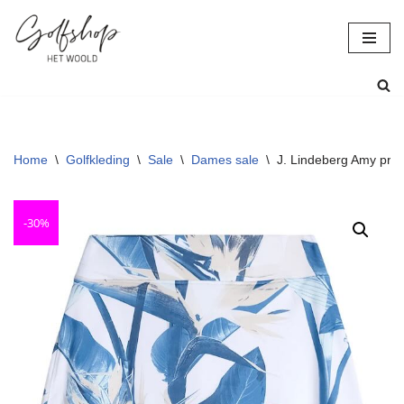
Ga
naar
de
inhoud
Home
\
Golfkleding
\
Sale
\
Dames sale
\
J. Lindeberg Amy print
-30%