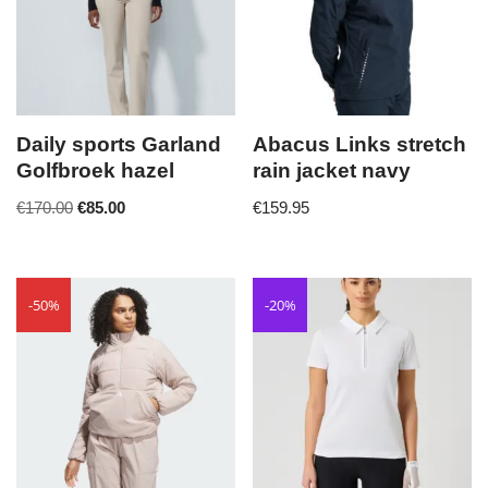
Daily sports Garland
Abacus Links stretch
Golfbroek hazel
rain jacket navy
€
170.00
€
85.00
€
159.95
-50%
-20%