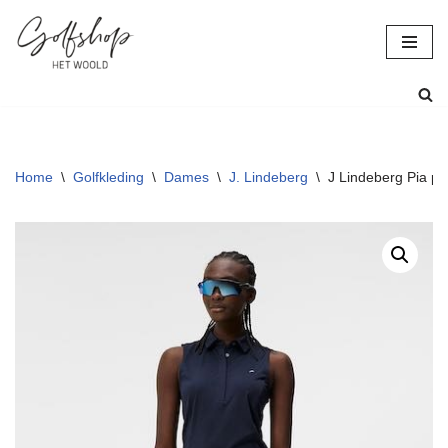
Ga
naar
de
inhoud
Home
\
Golfkleding
\
Dames
\
J. Lindeberg
\
J Lindeberg Pia pa