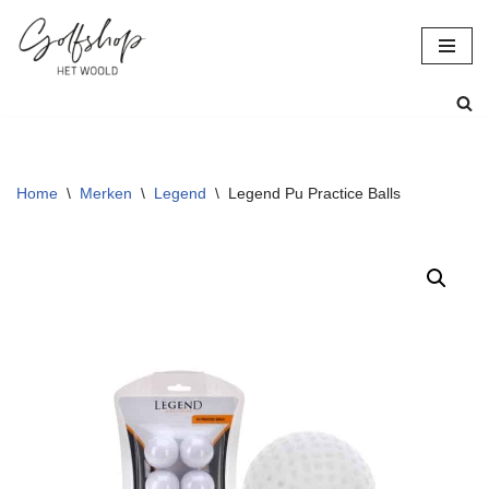
Ga
naar
de
inhoud
Home
\
Merken
\
Legend
\
Legend Pu Practice Balls