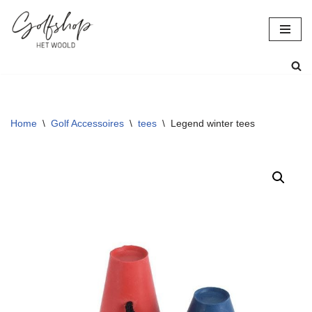
Ga
naar
de
inhoud
Home
\
Golf Accessoires
\
tees
\
Legend winter tees