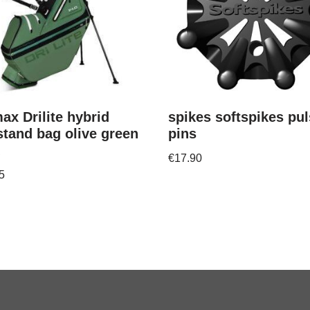
ax Drilite hybrid
spikes softspikes pul
stand bag olive green
pins
€
17.90
5