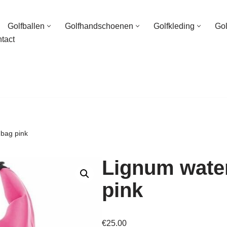
Golfballen
Golfhandschoenen
Golfkleding
Go
tact
 bag pink
Lignum water
pink
€
25.00