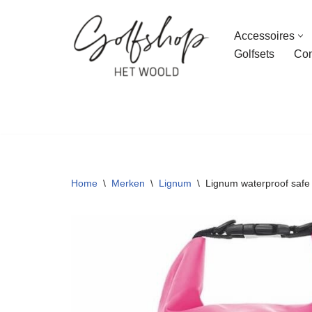
Accessoires
Ga
Golfsets
Con
naar
de
inhoud
Home
\
Merken
\
Lignum
\
Lignum waterproof safe