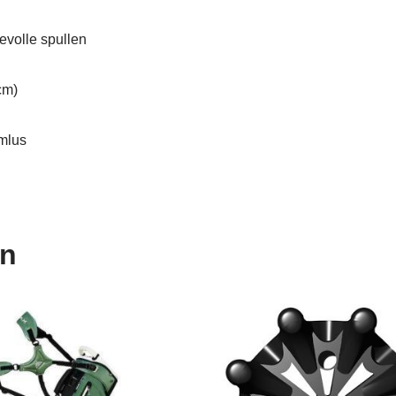
evolle spullen
cm)
emlus
en