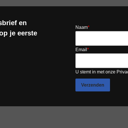
brief en
Naam
*
op je eerste
Email
*
U stemt in met onze Priva
Verzenden