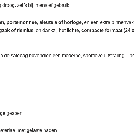
droog, zelfs bij intensief gebruik.
on, portemonnee, sleutels of horloge
, en een extra binnenvak
ugzak of riemlus
, en dankzij het
lichte, compacte formaat (24 x
 de safebag bovendien een moderne, sportieve uitstraling – perf
vige gespen
teriaal met gelaste naden