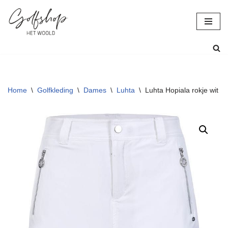
Ga
naar
de
inhoud
Home
\
Golfkleding
\
Dames
\
Luhta
\
Luhta Hopiala rokje wit