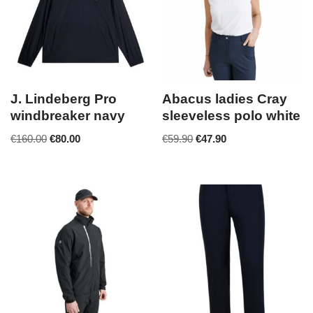
J. Lindeberg Pro
Abacus ladies Cray
windbreaker navy
sleeveless polo white
€
160.00
€
80.00
€
59.90
€
47.90