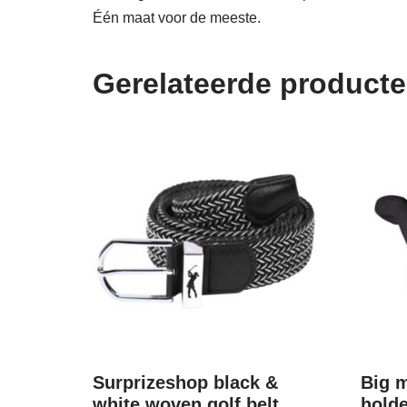
Één maat voor de meeste.
Gerelateerde product
Surprizeshop black &
Big 
white woven golf belt
holde