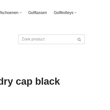
lfschoenen
Golftassen
Golftrolleys
dry cap black