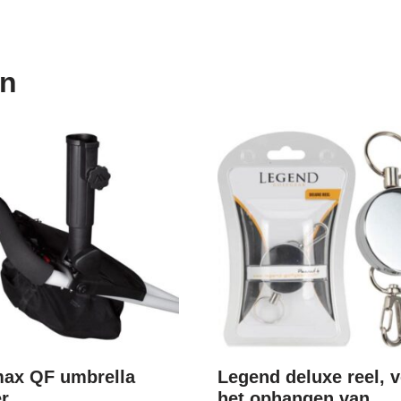
en
max QF umbrella
Legend deluxe reel, 
r
het ophangen van