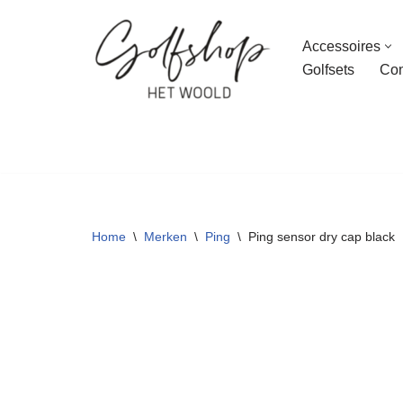
Accessoires
Ga
Golfsets
Con
naar
de
inhoud
Home
\
Merken
\
Ping
\
Ping sensor dry cap black