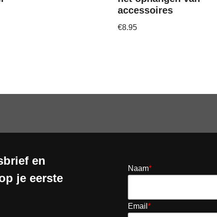
accessoires
€
8.95
brief en
Naam
*
op je eerste
Email
*