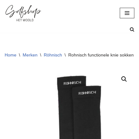
Ga
naar
de
inhoud
Home
\
Merken
\
Röhnisch
\
Rohnisch functionele knie sokken z