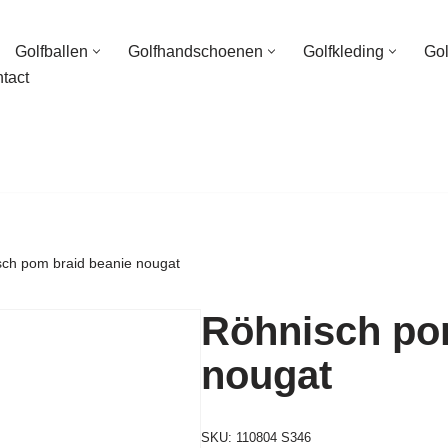
Golfballen
Golfhandschoenen
Golfkleding
Go
tact
ch pom braid beanie nougat
Röhnisch po
nougat
SKU:
110804 S346