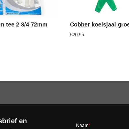
um tee 2 3/4 72mm
Cobber koelsjaal gro
€
20.95
brief en
Naam
*