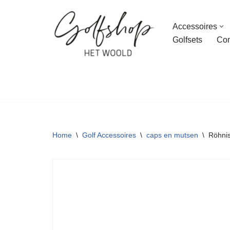
Accessoires
Ga
Golfsets
Con
naar
de
inhoud
Home
\
Golf Accessoires
\
caps en mutsen
\
Röhnis