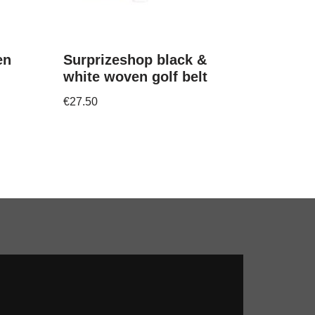
en
Surprizeshop black &
white woven golf belt
€
27.50