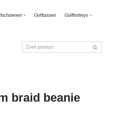
lfschoenen
Golftassen
Golftrolleys
m braid beanie