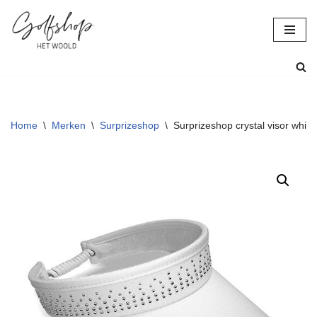
Ga
naar
de
inhoud
Home
\
Merken
\
Surprizeshop
\
Surprizeshop crystal visor white