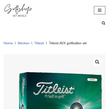
Ga
naar
de
inhoud
Home
\
Merken
\
Titleist
\
Titleist AVX golfballen wit