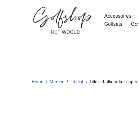
Accessoires
Ga
Golfsets
Con
naar
de
inhoud
Home
\
Merken
\
Titleist
\
Titleist balkmarker cap r