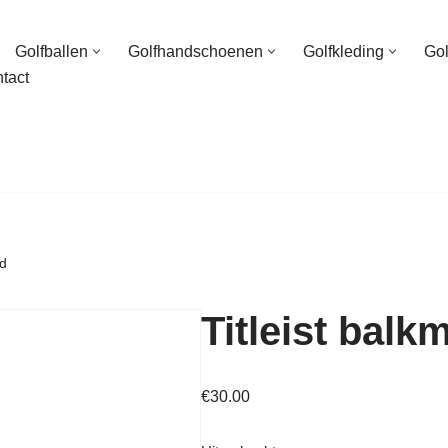
Golfballen
Golfhandschoenen
Golfkleding
Go
tact
ed
Titleist balk
€
30.00