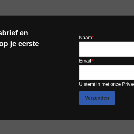
brief en
Naam
*
op je eerste
Email
*
U stemt in met onze Priva
Verzenden