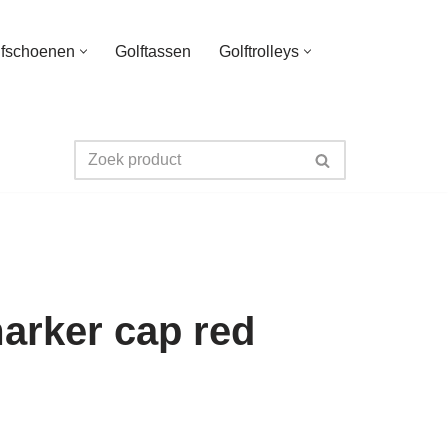
lfschoenen
Golftassen
Golftrolleys
marker cap red