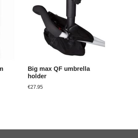
mm
Big max QF umbrella
holder
€
27.95