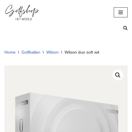
Ga
naar
de
inhoud
Home
\
Golfballen
\
Wilson
\
Wilson duo soft wit