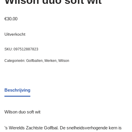
Wilson duo soft wit
€
30.00
Uitverkocht
SKU:
097512887823
Categorieën:
Golfballen
,
Merken
,
Wilson
Beschrijving
Wilson duo soft wit
’s Werelds Zachtste Golfbal. De snelheidsverhogende kern is