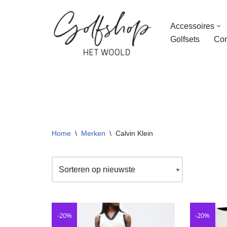
Accessoires
Ga
Golfsets
Con
naar
de
inhoud
Home
\
Merken
\
Calvin Klein
-20%
-20%