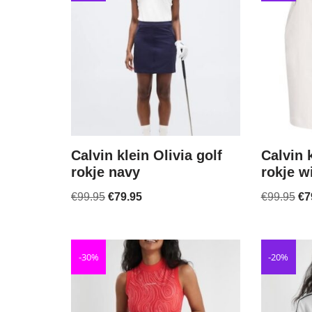
Calvin klein Olivia golf
Calvin k
rokje navy
rokje w
€
99.95
€
79.95
€
99.95
€
7
-30%
-20%