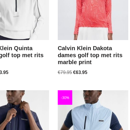
Klein Quinta
Calvin Klein Dakota
olf top met rits
dames golf top met rits
marble print
3.95
€
79.95
€
63.95
-30%