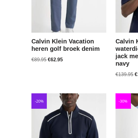
Calvin Klein Vacation
Calvin 
heren golf broek denim
waterdi
jack m
€
89.95
€
62.95
navy
€
139.95
€
-20%
-30%