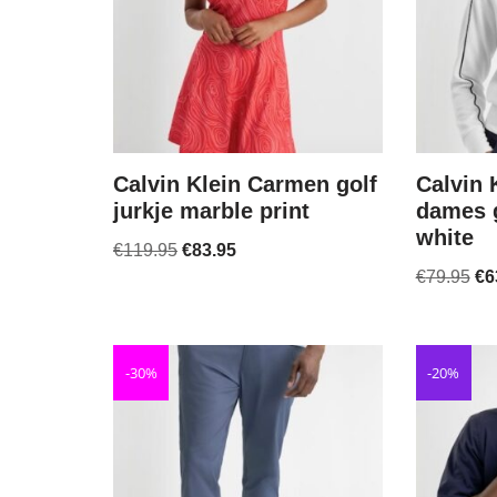
Calvin Klein Carmen golf
Calvin 
jurkje marble print
dames g
white
€
119.95
€
83.95
€
79.95
€
6
-30%
-20%