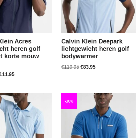
Klein Acres
Calvin Klein Deepark
cht heren golf
lichtgewicht heren golf
et korte mouw
bodywarmer
€
119.95
€
83.95
111.95
-30%