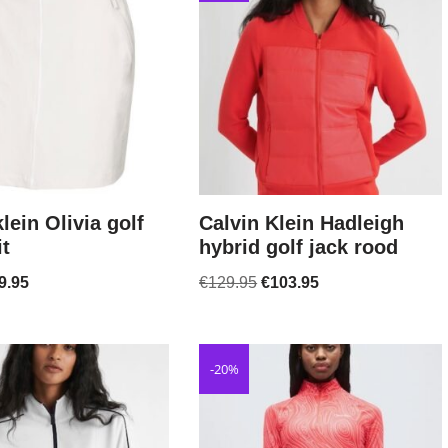
lein Olivia golf
Calvin Klein Hadleigh
it
hybrid golf jack rood
9.95
€
129.95
€
103.95
-20%