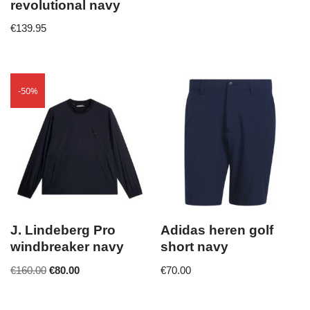
revolutional navy
€
139.95
-50%
J. Lindeberg Pro
Adidas heren golf
windbreaker navy
short navy
€
160.00
€
80.00
€
70.00