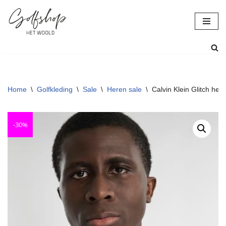
Ga
naar
de
inhoud
Home
\
Golfkleding
\
Sale
\
Heren sale
\
Calvin Klein Glitch here
-30%