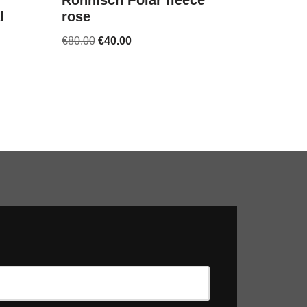
Rohnisch Polar fleece
l
rose
€
80.00
€
40.00