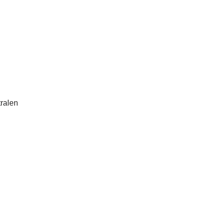
d
ralen