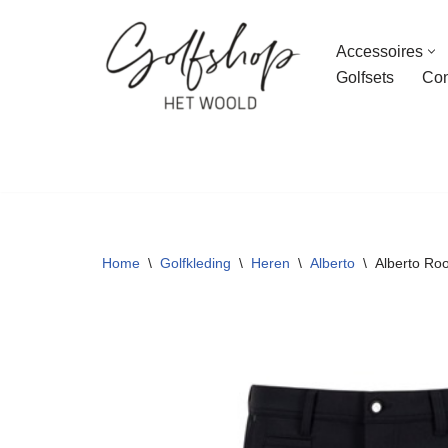
Accessoires
Ga
Golfsets
Con
naar
de
inhoud
Home
\
Golfkleding
\
Heren
\
Alberto
\
Alberto Roo