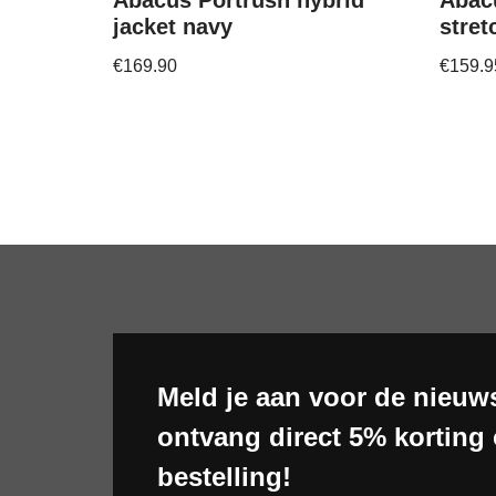
Abacus Portrush hybrid
Abac
jacket navy
stret
€
169.90
€
159.9
Meld je aan voor de nieuws
ontvang direct 5% korting 
bestelling!