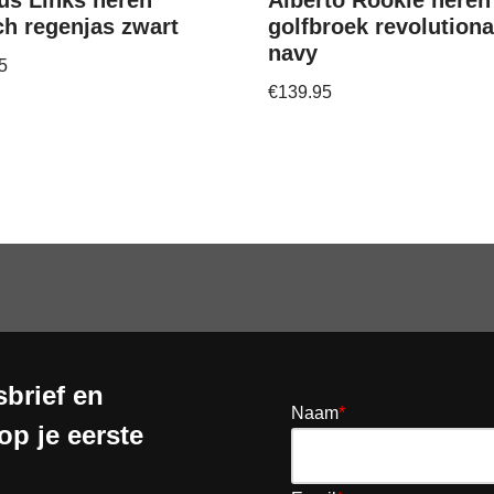
us Links heren
Alberto Rookie heren
ch regenjas zwart
golfbroek revolutiona
navy
5
€
139.95
brief en
Naam
*
op je eerste