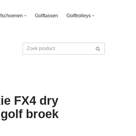
lfschoenen
Golftassen
Golftrolleys
ie FX4 dry
 golf broek