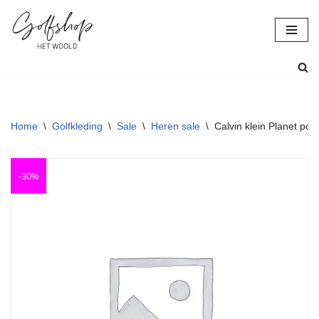
Ga
naar
de
inhoud
Home
\
Golfkleding
\
Sale
\
Heren sale
\
Calvin klein Planet pol
-30%