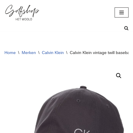
Ga
naar
de
inhoud
Home
\
Merken
\
Calvin Klein
\
Calvin Klein vintage twill basebal