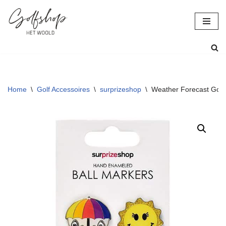
Ga
naar
de
inhoud
Home
\
Golf Accessoires
\
surprizeshop
\
Weather Forecast Golf 